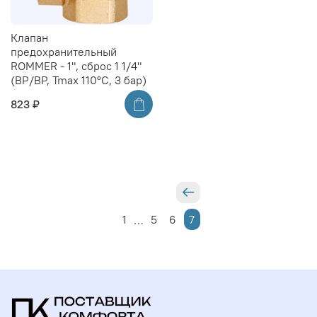
Клапан
предохранительный
ROMMER - 1", сброс 1 1/4"
(ВР/ВР, Tmax 110°C, 3 бар)
823 ₽
1
5
6
7
…