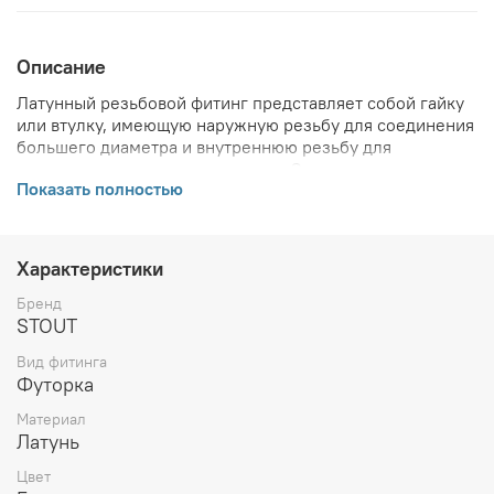
Описание
Латунный резьбовой фитинг представляет собой гайку
или втулку, имеющую наружную резьбу для соединения
большего диаметра и внутреннюю резьбу для
соединения меньшего диаметра. Основное назначение
Показать полностью
— обеспечить переход от одного диаметра резьбы к
другому.
ВНИМАНИЕ! Описание и фото товара, технические
характеристики, информация о комплекте поставки,
Характеристики
габаритах, внешнем виде и цвете, стране производства
и основываются на последних доступных сведениях от
Бренд
производителя. Производитель оставляет за собой
STOUT
право в любой момент без обязательного извещения
Вид фитинга
вносить изменения в дизайн и технические
Футорка
характеристики, не ухудшающие потребительских
свойств товара.
Материал
Латунь
Цвет