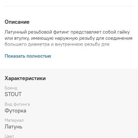
Описание
Латунный резьбовой фитинг представляет собой гайку
или втулку, имеющую наружную резьбу для соединения
большего диаметра и внутреннюю резьбу для
соединения меньшего диаметра. Основное назначение
Показать полностью
— обеспечить переход от одного диаметра резьбы к
другому.
ВНИМАНИЕ! Описание и фото товара, технические
характеристики, информация о комплекте поставки,
Характеристики
габаритах, внешнем виде и цвете, стране производства
и основываются на последних доступных сведениях от
Бренд
производителя. Производитель оставляет за собой
STOUT
право в любой момент без обязательного извещения
Вид фитинга
вносить изменения в дизайн и технические
Футорка
характеристики, не ухудшающие потребительских
свойств товара.
Материал
Латунь
Цвет