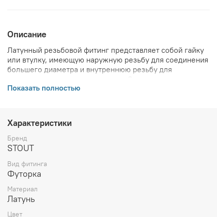
Описание
Латунный резьбовой фитинг представляет собой гайку
или втулку, имеющую наружную резьбу для соединения
большего диаметра и внутреннюю резьбу для
соединения меньшего диаметра. Основное назначение
Показать полностью
— обеспечить переход от одного диаметра резьбы к
другому.
ВНИМАНИЕ! Описание и фото товара, технические
характеристики, информация о комплекте поставки,
Характеристики
габаритах, внешнем виде и цвете, стране производства
и основываются на последних доступных сведениях от
Бренд
производителя. Производитель оставляет за собой
STOUT
право в любой момент без обязательного извещения
Вид фитинга
вносить изменения в дизайн и технические
Футорка
характеристики, не ухудшающие потребительских
свойств товара.
Материал
Латунь
Цвет