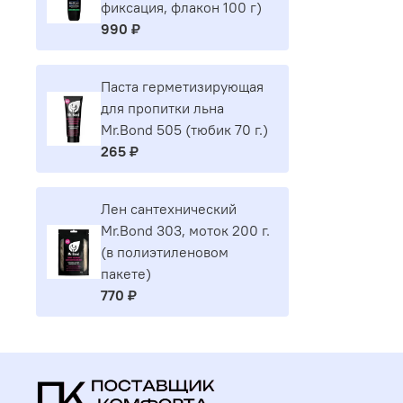
фиксация, флакон 100 г)
990 ₽
Паста герметизирующая
для пропитки льна
Mr.Bond 505 (тюбик 70 г.)
265 ₽
Лен сантехнический
Mr.Bond 303, моток 200 г.
(в полиэтиленовом
пакете)
770 ₽