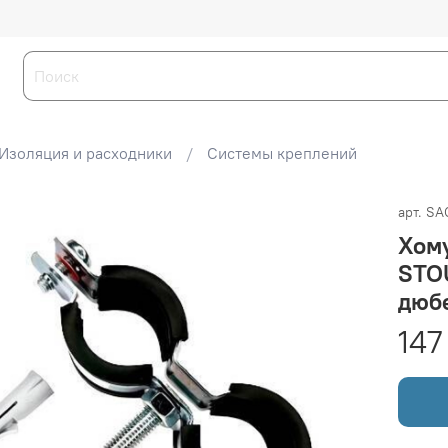
Изоляция и расходники
Системы креплений
арт.
SA
Хому
STOU
дюб
147