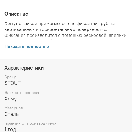
Описание
Хомут с гайкой применяется для фиксации труб на
вертикальных и горизонтальных поверхностях.
Фиксация производится с помощью резьбовой шпильки
и стального анкера. Изделие может эксплуатироваться
Показать полностью
для газовых линий, в холодном и горячем
водоснабжении.
ВНИМАНИЕ! Описание и фото товара, технические
Характеристики
характеристики, информация о комплекте поставки,
габаритах, внешнем виде и цвете, стране производства
Бренд
и основываются на последних доступных сведениях от
STOUT
производителя. Производитель оставляет за собой
Элемент крепежа
право в любой момент без обязательного извещения
Хомут
вносить изменения в дизайн и технические
характеристики, не ухудшающие потребительских
Материал
свойств товара.
Сталь
Гарантия от производителя
1 год