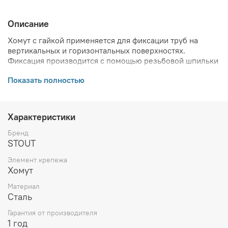
Описание
Хомут с гайкой применяется для фиксации труб на
вертикальных и горизонтальных поверхностях.
Фиксация производится с помощью резьбовой шпильки
и стального анкера. Изделие может эксплуатироваться
Показать полностью
для газовых линий, в холодном и горячем
водоснабжении.
ВНИМАНИЕ! Описание и фото товара, технические
Характеристики
характеристики, информация о комплекте поставки,
габаритах, внешнем виде и цвете, стране производства
Бренд
и основываются на последних доступных сведениях от
STOUT
производителя. Производитель оставляет за собой
Элемент крепежа
право в любой момент без обязательного извещения
Хомут
вносить изменения в дизайн и технические
характеристики, не ухудшающие потребительских
Материал
свойств товара.
Сталь
Гарантия от производителя
1 год