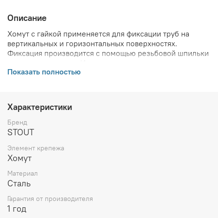
Описание
Хомут с гайкой применяется для фиксации труб на
вертикальных и горизонтальных поверхностях.
Фиксация производится с помощью резьбовой шпильки
и стального анкера. Изделие может эксплуатироваться
Показать полностью
для газовых линий, в холодном и горячем
водоснабжении.
ВНИМАНИЕ! Описание и фото товара, технические
Характеристики
характеристики, информация о комплекте поставки,
габаритах, внешнем виде и цвете, стране производства
Бренд
и основываются на последних доступных сведениях от
STOUT
производителя. Производитель оставляет за собой
Элемент крепежа
право в любой момент без обязательного извещения
Хомут
вносить изменения в дизайн и технические
характеристики, не ухудшающие потребительских
Материал
свойств товара.
Сталь
Гарантия от производителя
1 год