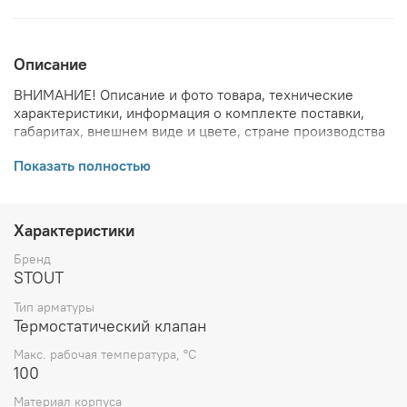
Описание
ВНИМАНИЕ! Описание и фото товара, технические
характеристики, информация о комплекте поставки,
габаритах, внешнем виде и цвете, стране производства
и основываются на последних доступных сведениях от
Показать полностью
производителя. Производитель оставляет за собой
право в любой момент без обязательного извещения
вносить изменения в дизайн и технические
характеристики, не ухудшающие потребительских
Характеристики
свойств товара.
Бренд
STOUT
Тип арматуры
Термостатический клапан
Макс. рабочая температура, °С
100
Материал корпуса