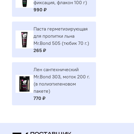
фиксация, флакон 100 г)
990 ₽
Паста герметизирующая
для пропитки льна
Mr.Bond 505 (тюбик 70 г.)
265 ₽
Лен сантехнический
Mr.Bond 303, моток 200 г.
(в полиэтиленовом
пакете)
770 ₽