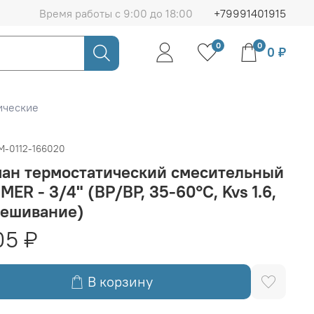
Время работы с 9:00 до 18:00
+79991401915
0
0
0 ₽
ические
M-0112-166020
пан термостатический смесительный
ER - 3/4" (ВР/ВР, 35-60°C, Kvs 1.6,
мешивание)
05 ₽
В корзину