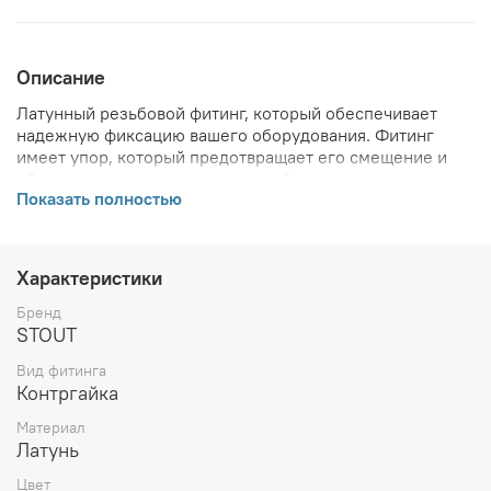
Описание
Латунный резьбовой фитинг, который обеспечивает
надежную фиксацию вашего оборудования. Фитинг
имеет упор, который предотвращает его смещение и
обеспечивает максимальную стабильность крепления.
Показать полностью
ВНИМАНИЕ! Описание и фото товара, технические
характеристики, информация о комплекте поставки,
габаритах, внешнем виде и цвете, стране производства
Характеристики
и основываются на последних доступных сведениях от
производителя. Производитель оставляет за собой
Бренд
право в любой момент без обязательного извещения
STOUT
вносить изменения в дизайн и технические
Вид фитинга
характеристики, не ухудшающие потребительских
Контргайка
свойств товара.
Материал
Латунь
Цвет