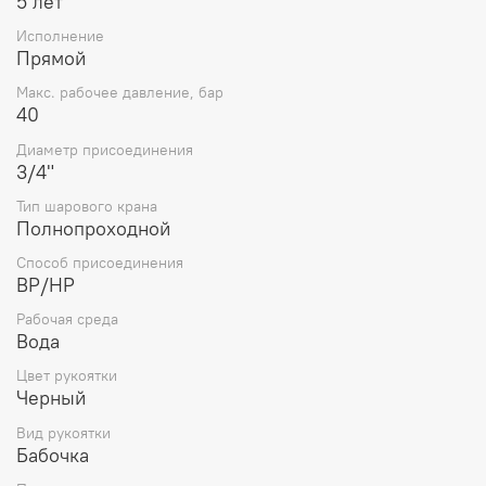
5 лет
избежать образования застойных зон
Исполнение
• Возможность разбирать и ремонтировать шток крана
Прямой
• Покрытие рукоятки Geomet
• Каждый кран тестируется 24 часа
Макс. рабочее давление, бар
• Тройное уплотнение штока
40
• 5-летняя производственная гарантия при фактическом
сроке безотказной работы около 30 лет.
Диаметр присоединения
3/4"
ВНИМАНИЕ! Описание и фото товара, технические
характеристики, информация о комплекте поставки,
Тип шарового крана
Полнопроходной
габаритах, внешнем виде и цвете, стране производства
и основываются на последних доступных сведениях от
Способ присоединения
производителя. Производитель оставляет за собой
ВР/НР
право в любой момент без обязательного извещения
вносить изменения в дизайн и технические
Рабочая среда
характеристики, не ухудшающие потребительских
Вода
свойств товара.
Цвет рукоятки
Черный
Вид рукоятки
Бабочка