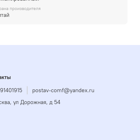
рана производителя
итай
акты
91401915
postav-comf@yandex.ru
сква, ул Дорожная, д 54