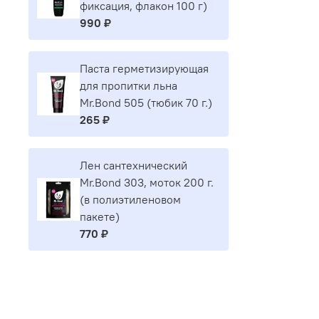
фиксация, флакон 100 г)
990 ₽
Паста герметизирующая
для пропитки льна
Mr.Bond 505 (тюбик 70 г.)
265 ₽
Лен сантехнический
Mr.Bond 303, моток 200 г.
(в полиэтиленовом
пакете)
770 ₽