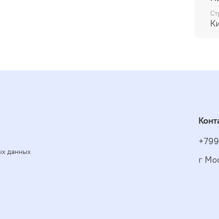
Ст
К
Конт
+799
ых данных
г Мо