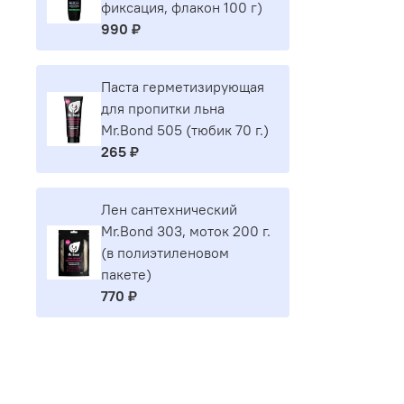
фиксация, флакон 100 г)
990 ₽
Паста герметизирующая
для пропитки льна
Mr.Bond 505 (тюбик 70 г.)
265 ₽
Лен сантехнический
Mr.Bond 303, моток 200 г.
(в полиэтиленовом
пакете)
770 ₽