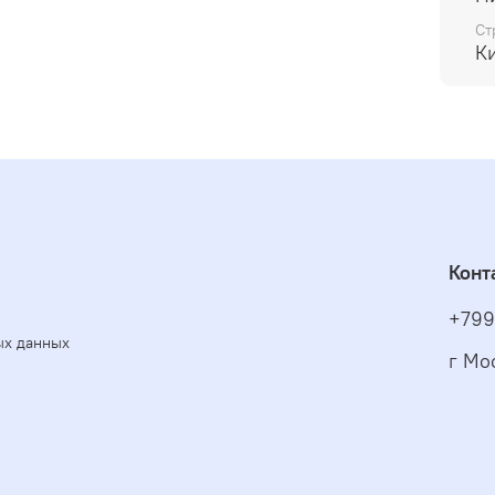
Ст
К
Конт
+799
ых данных
г Мо