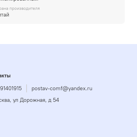
рана производителя
итай
акты
91401915
postav-comf@yandex.ru
сква, ул Дорожная, д 54