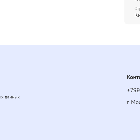
Ст
К
Конт
+799
ых данных
г Мо