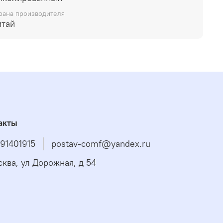
рана производителя
итай
акты
91401915
postav-comf@yandex.ru
сква, ул Дорожная, д 54