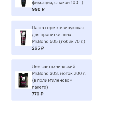
фиксация, флакон 100 г)
990 ₽
Паста герметизирующая
для пропитки льна
Mr.Bond 505 (тюбик 70 г.)
265 ₽
Лен сантехнический
Mr.Bond 303, моток 200 г.
(в полиэтиленовом
пакете)
770 ₽