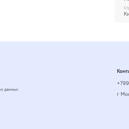
Ст
К
Конт
+799
ых данных
г Мо