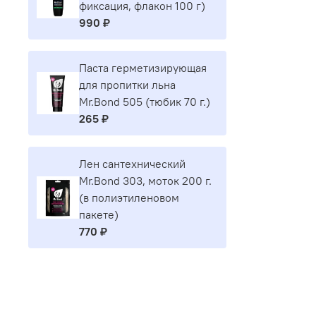
фиксация, флакон 100 г)
990 ₽
Паста герметизирующая
для пропитки льна
Mr.Bond 505 (тюбик 70 г.)
265 ₽
Лен сантехнический
Mr.Bond 303, моток 200 г.
(в полиэтиленовом
пакете)
770 ₽