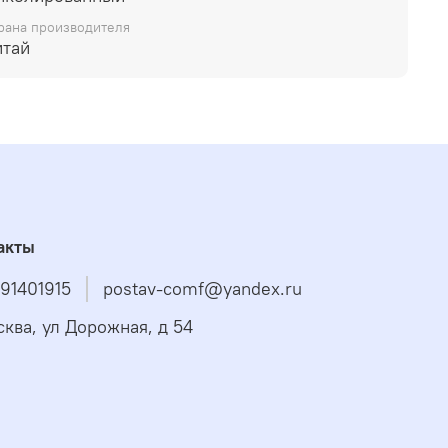
рана производителя
итай
акты
91401915
postav-comf@yandex.ru
сква, ул Дорожная, д 54