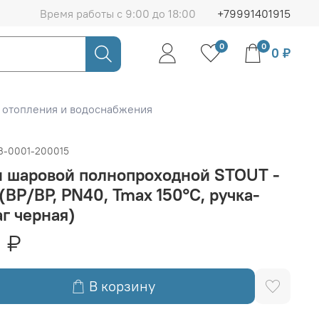
Время работы с 9:00 до 18:00
+79991401915
0
0
0 ₽
 отопления и водоснабжения
B-0001-200015
н шаровой полнопроходной STOUT -
 (ВР/ВР, PN40, Tmax 150°C, ручка-
г черная)
 ₽
В корзину