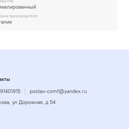
крытие
икелированный
рана производителя
талия
акты
91401915
postav-comf@yandex.ru
сква, ул Дорожная, д 54