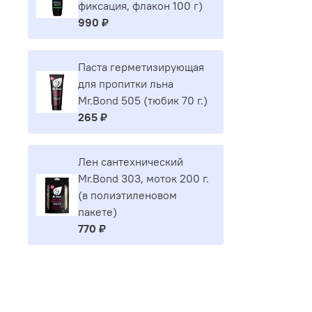
фиксация, флакон 100 г)
990 ₽
Паста герметизирующая
для пропитки льна
Mr.Bond 505 (тюбик 70 г.)
265 ₽
Лен сантехнический
Mr.Bond 303, моток 200 г.
(в полиэтиленовом
пакете)
770 ₽