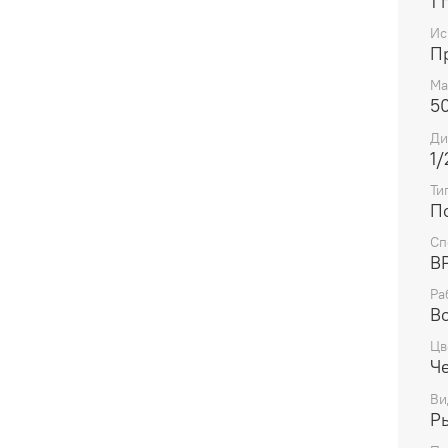
1 
Ис
П
Ма
5
Ди
1/
Ти
П
Сп
В
Ра
В
Цв
Ч
Ви
Р