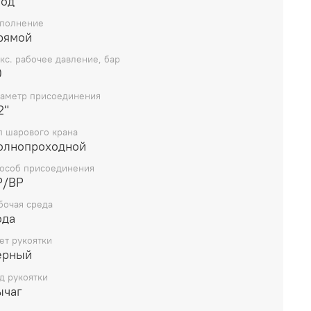
год
полнение
рямой
кс. рабочее давление, бар
0
аметр присоединения
2"
п шарового крана
олнопроходной
особ присоединения
Р/ВР
бочая среда
ода
ет рукоятки
ерный
д рукоятки
ычаг