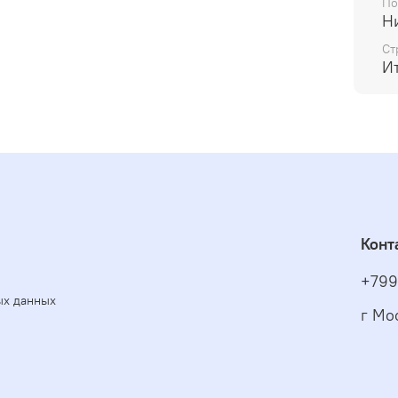
По
Н
Ст
И
Конт
+799
ых данных
г Мо