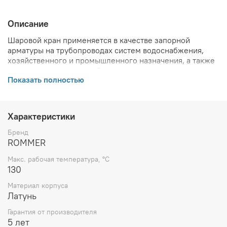
Описание
Шаровой кран применяется в качестве запорной
арматуры на трубопроводах систем водоснабжения,
хозяйственного и промышленного назначения, а также
на технологических трубопроводах, транспортирующих
Показать полностью
жидкости, не агрессивные к материалам крана.
Основные среды применения: холодное и горячее
водоснабжение, отопление (вода, раствор гликолей в
воде до 50%). Использование шарового крана в
Характеристики
качестве регулирующего устройства не допускается.
Бренд
ОСОБЕННОСТИ УСТРОЙТСВА:
ROMMER
• Класс герметичности «A»
Макс. рабочая температура, °С
• Материал корпуса крана - латунь марки CW617N
130
• Материал штока - латунь марки CW617N
• Материал шарика - латунь марки CW617N
Материал корпуса
• Кольцо EPDM
Латунь
• Корпус крана с никелевым покрытием
• Корпус шара – хромированный
Гарантия от производителя
• Гарантия 5 лет
5 лет