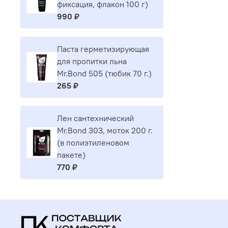
фиксация, флакон 100 г)
990 ₽
Паста герметизирующая
для пропитки льна
Mr.Bond 505 (тюбик 70 г.)
265 ₽
Лен сантехнический
Mr.Bond 303, моток 200 г.
(в полиэтиленовом
пакете)
770 ₽