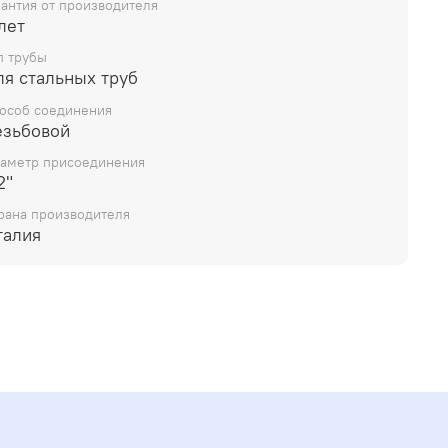
рантия от производителя
лет
п трубы
ля стальных труб
особ соединения
езьбовой
аметр присоединения
2"
рана производителя
талия