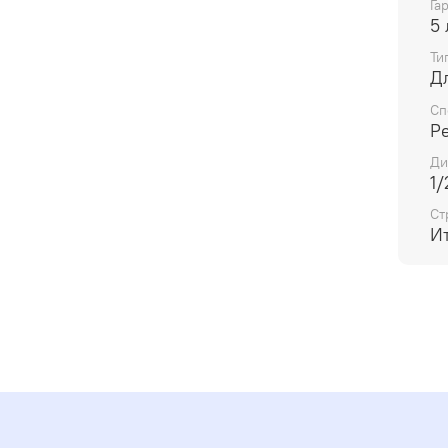
Га
5 
Ти
Д
Сп
Р
Ди
1/
Ст
И