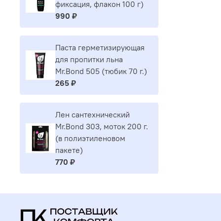
фиксация, флакон 100 г)
990 ₽
Паста герметизирующая
для пропитки льна
Mr.Bond 505 (тюбик 70 г.)
265 ₽
Лен сантехнический
Mr.Bond 303, моток 200 г.
(в полиэтиленовом
пакете)
770 ₽