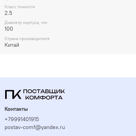
Класс точности
2.5
Диаметр корпуса, мм
100
Страна производителя
Китай
Контакты
+79991401915
postav-comf@yandex.ru