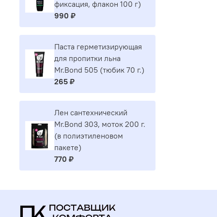
фиксация, флакон 100 г)
990 ₽
Паста герметизирующая
для пропитки льна
Mr.Bond 505 (тюбик 70 г.)
265 ₽
Лен сантехнический
Mr.Bond 303, моток 200 г.
(в полиэтиленовом
пакете)
770 ₽