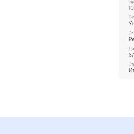
Га
10
Ти
У
Сп
Р
Ди
3/
Ст
И