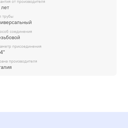
рантия от производителя
 лет
п трубы
ниверсальный
особ соединения
езьбовой
аметр присоединения
4"
рана производителя
талия