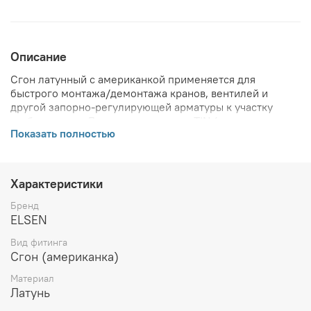
Описание
Сгон латунный с американкой применяется для
быстрого монтажа/демонтажа кранов, вентилей и
другой запорно-регулирующей арматуры к участку
трубопровода. Латунь с покрытием TIN (пищевое
Показать полностью
олово).
ВНИМАНИЕ! Описание и фото товара, технические
характеристики, информация о комплекте поставки,
Характеристики
габаритах, внешнем виде и цвете, стране производства
и основываются на последних доступных сведениях от
Бренд
производителя. Производитель оставляет за собой
ELSEN
право в любой момент без обязательного извещения
Вид фитинга
вносить изменения в дизайн и технические
Сгон (американка)
характеристики, не ухудшающие потребительских
свойств товара.
Материал
Латунь