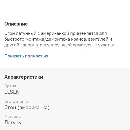
Описание
Сгон латунный с американкой применяется для
быстрого монтажа/демонтажа кранов, вентилей и
другой запорно-регулирующей арматуры к участку
трубопровода. Латунь с покрытием TIN (пищевое
Показать полностью
олово).
ВНИМАНИЕ! Описание и фото товара, технические
характеристики, информация о комплекте поставки,
Характеристики
габаритах, внешнем виде и цвете, стране производства
и основываются на последних доступных сведениях от
Бренд
производителя. Производитель оставляет за собой
ELSEN
право в любой момент без обязательного извещения
Вид фитинга
вносить изменения в дизайн и технические
Сгон (американка)
характеристики, не ухудшающие потребительских
свойств товара.
Материал
Латунь