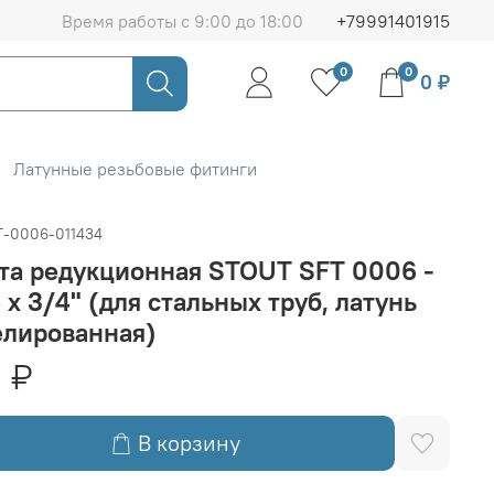
Время работы с 9:00 до 18:00
+79991401915
0
0
0 ₽
Латунные резьбовые фитинги
T-0006-011434
та редукционная STOUT SFT 0006 -
4 x 3/4" (для стальных труб, латунь
елированная)
 ₽
В корзину