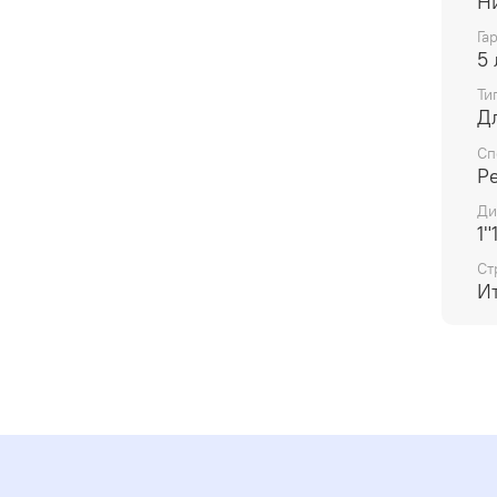
Н
Га
5 
Ти
Д
Сп
Р
Ди
1"
Ст
И