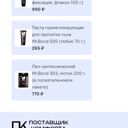
фиксация, флакон 100 г)
990 ₽
Паста герметизирующая
для пропитки льна
Mr.Bond 505 (тюбик 70 г.)
265 ₽
Лен сантехнический
Mr.Bond 303, моток 200 г.
(в полиэтиленовом
пакете)
770 ₽