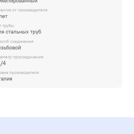
икелированный
рантия от производителя
лет
п трубы
ля стальных труб
особ соединения
езьбовой
аметр присоединения
1/4
рана производителя
талия