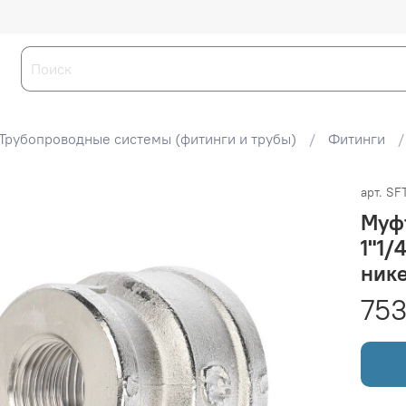
Трубопроводные системы (фитинги и трубы)
Фитинги
арт.
SF
Муф
1"1/
ник
753