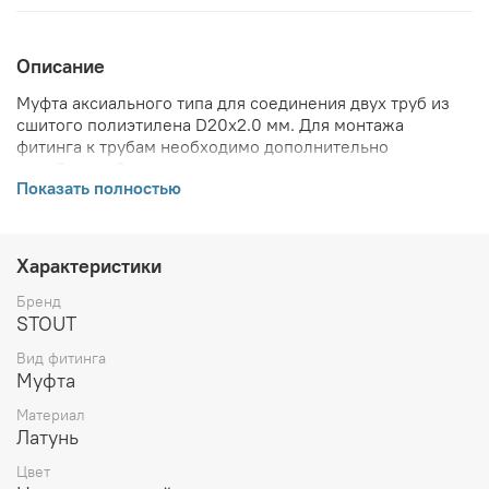
Описание
Муфта аксиального типа для соединения двух труб из
сшитого полиэтилена D20x2.0 мм. Для монтажа
фитинга к трубам необходимо дополнительно
приобрести 2 надвижных гильзы соответствующего
Показать полностью
диаметра.
ВНИМАНИЕ! Описание и фото товара, технические
характеристики, информация о комплекте поставки,
Характеристики
габаритах, внешнем виде и цвете, стране производства
и основываются на последних доступных сведениях от
Бренд
производителя. Производитель оставляет за собой
STOUT
право в любой момент без обязательного извещения
Вид фитинга
вносить изменения в дизайн и технические
Муфта
характеристики, не ухудшающие потребительских
свойств товара.
Материал
Латунь
Цвет