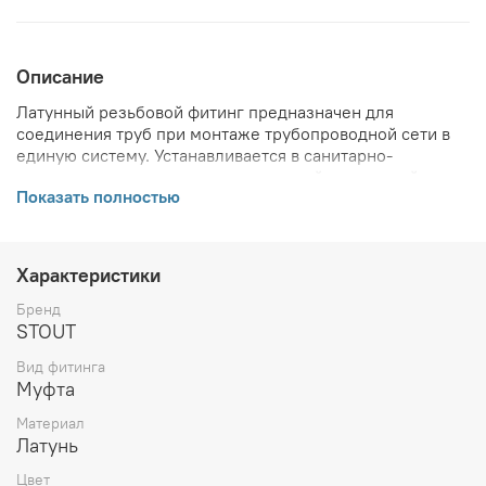
Описание
Латунный резьбовой фитинг предназначен для
соединения труб при монтаже трубопроводной сети в
единую систему. Устанавливается в санитарно-
технических системах подачи горячей и холодной воды,
Показать полностью
отопительных системах зданий там, где есть
необходимость его демонтажа и обслуживания.
ВНИМАНИЕ! Описание и фото товара, технические
характеристики, информация о комплекте поставки,
Характеристики
габаритах, внешнем виде и цвете, стране производства
и основываются на последних доступных сведениях от
Бренд
производителя. Производитель оставляет за собой
STOUT
право в любой момент без обязательного извещения
Вид фитинга
вносить изменения в дизайн и технические
Муфта
характеристики, не ухудшающие потребительских
свойств товара.
Материал
Латунь
Цвет