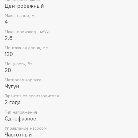
Центробежный
системы центрального отопления.
Макс. напор, м
ОБРАТИТЕ ВНИМАНИЕ, что монтажная длинна данной
4
модели насоса составляет 130 мм.
Макс. производ., м³/ч
ВНИМАНИЕ! Описание и фото товара, технические
2.6
характеристики, информация о комплекте поставки,
габаритах, внешнем виде и цвете, стране производства
Монтажная длина, мм
и основываются на последних доступных сведениях от
130
производителя. Производитель оставляет за собой
Мощность, Вт
право в любой момент без обязательного извещения
20
вносить изменения в дизайн и технические
характеристики, не ухудшающие потребительских
Материал корпуса
свойств товара.
Чугун
Гарантия от производителя
2 года
Тип напряжения
Однофазное
Управление насосом
Частотный