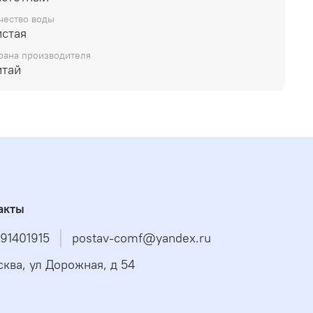
чество воды
истая
рана производителя
итай
акты
91401915
postav-comf@yandex.ru
сква, ул Дорожная, д 54