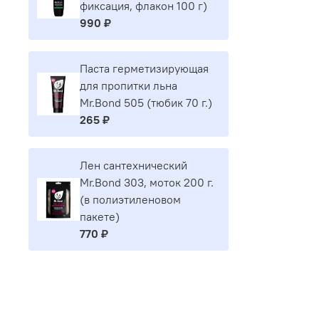
фиксация, флакон 100 г)
990 ₽
Паста герметизирующая
для пропитки льна
Mr.Bond 505 (тюбик 70 г.)
265 ₽
Лен сантехнический
Mr.Bond 303, моток 200 г.
(в полиэтиленовом
пакете)
770 ₽