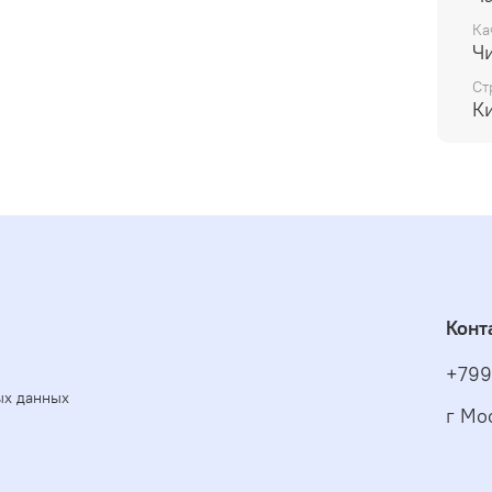
Ка
Ч
Ст
К
Конт
+799
ых данных
г Мо