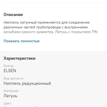
Описание
Ниппель латунный применяется для соединения
различных частей трубопровода с внутренними
резьбами разного диаметра. Латунь с покрытием TIN
(пищевое олово).
Показать полностью
ВНИМАНИЕ! Описание и фото товара, технические
характеристики, информация о комплекте поставки,
габаритах, внешнем виде и цвете, стране производства
Характеристики
и основываются на последних доступных сведениях от
производителя. Производитель оставляет за собой
Бренд
право в любой момент без обязательного извещения
ELSEN
вносить изменения в дизайн и технические
Вид фитинга
характеристики, не ухудшающие потребительских
Ниппель редукционный
свойств товара.
Материал
Латунь
Цвет