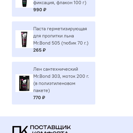
фиксация, флакон 100 г)
990 ₽
Паста герметизирующая
для пропитки льна
Mr.Bond 505 (тюбик 70 г.)
265 ₽
Лен сантехнический
Mr.Bond 303, моток 200 г.
(в полиэтиленовом
пакете)
770 ₽