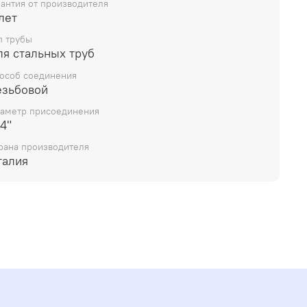
рантия от производителя
лет
п трубы
ля стальных труб
особ соединения
езьбовой
аметр присоединения
4"
рана производителя
талия