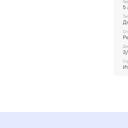
Га
5 
Ти
Д
Сп
Р
Ди
3/
Ст
И