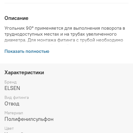
Описание
Угольник 90° применяется для выполнения поворота в
труднодоступных местах и на трубах увеличенного
диаметра. Для монтажа фитинга с трубой необходимо
дополнительно приобрести 2 надвижных гильзы
Показать полностью
соответствующего диаметра.
ВНИМАНИЕ! Описание и фото товара, технические
характеристики, информация о комплекте поставки,
Характеристики
габаритах, внешнем виде и цвете, стране производства
и основываются на последних доступных сведениях от
Бренд
производителя. Производитель оставляет за собой
ELSEN
право в любой момент без обязательного извещения
Вид фитинга
вносить изменения в дизайн и технические
Отвод
характеристики, не ухудшающие потребительских
свойств товара.
Материал
Полифенилсульфон
Цвет