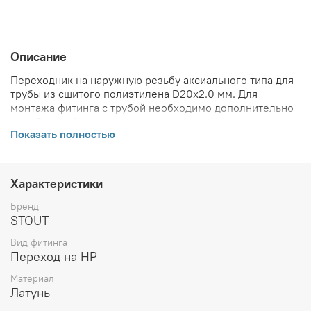
Описание
Переходник на наружную резьбу аксиального типа для
трубы из сшитого полиэтилена D20x2.0 мм. Для
монтажа фитинга с трубой необходимо дополнительно
приобрести 1 надвижную гильзу соответствующего
Показать полностью
диаметра.
ВНИМАНИЕ! Описание и фото товара, технические
характеристики, информация о комплекте поставки,
Характеристики
габаритах, внешнем виде и цвете, стране производства
и основываются на последних доступных сведениях от
Бренд
производителя. Производитель оставляет за собой
STOUT
право в любой момент без обязательного извещения
Вид фитинга
вносить изменения в дизайн и технические
Переход на НР
характеристики, не ухудшающие потребительских
свойств товара.
Материал
Латунь