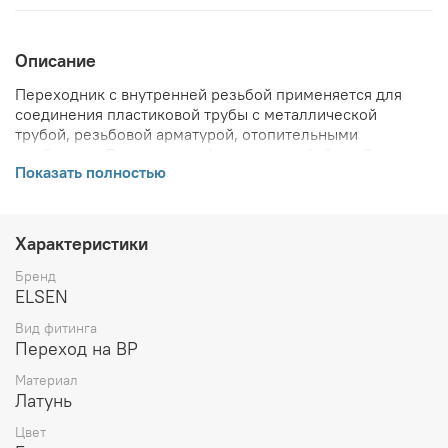
Описание
Переходник с внутренней резьбой применяется для
соединения пластиковой трубы с металлической
трубой, резьбовой арматурой, отопительными
приборами. Для монтажа фитинга с трубой необходимо
Показать полностью
дополнительно приобрести 1 надвижную гильзу
соответствующего диаметра.
ВНИМАНИЕ! Описание и фото товара, технические
Характеристики
характеристики, информация о комплекте поставки,
габаритах, внешнем виде и цвете, стране производства
Бренд
и основываются на последних доступных сведениях от
ELSEN
производителя. Производитель оставляет за собой
Вид фитинга
право в любой момент без обязательного извещения
Переход на ВР
вносить изменения в дизайн и технические
характеристики, не ухудшающие потребительских
Материал
свойств товара.
Латунь
Цвет