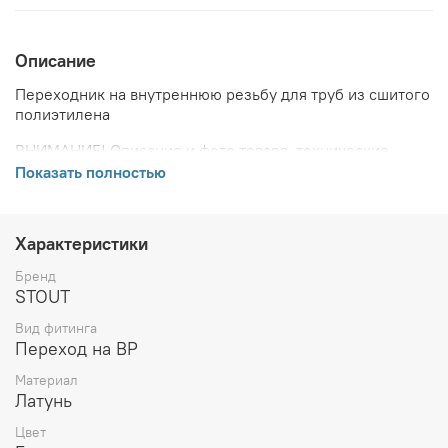
Описание
Переходник на внутреннюю резьбу для труб из сшитого
полиэтилена
ВНИМАНИЕ! Описание и фото товара, технические
характеристики, информация о комплекте поставки,
Показать полностью
габаритах, внешнем виде и цвете, стране производства
и основываются на последних доступных сведениях от
производителя. Производитель оставляет за собой
Характеристики
право в любой момент без обязательного извещения
вносить изменения в дизайн и технические
Бренд
характеристики, не ухудшающие потребительских
STOUT
свойств товара.
Вид фитинга
Переход на ВР
Материал
Латунь
Цвет