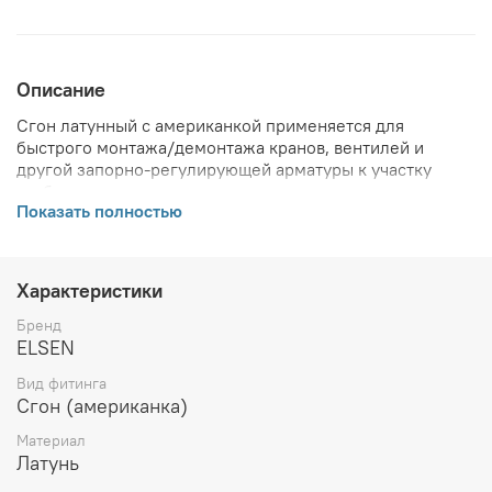
Описание
Сгон латунный с американкой применяется для
быстрого монтажа/демонтажа кранов, вентилей и
другой запорно-регулирующей арматуры к участку
трубопровода.
Показать полностью
ВНИМАНИЕ! Описание и фото товара, технические
характеристики, информация о комплекте поставки,
габаритах, внешнем виде и цвете, стране производства
Характеристики
и основываются на последних доступных сведениях от
производителя. Производитель оставляет за собой
Бренд
право в любой момент без обязательного извещения
ELSEN
вносить изменения в дизайн и технические
Вид фитинга
характеристики, не ухудшающие потребительских
Сгон (американка)
свойств товара.
Материал
Латунь