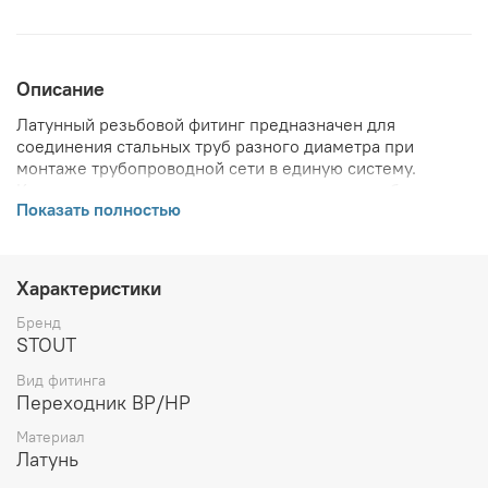
Описание
Латунный резьбовой фитинг предназначен для
соединения стальных труб разного диаметра при
монтаже трубопроводной сети в единую систему.
Корпус усилен шестигранником под ключ для более
Показать полностью
лёгкого монтажа.
ВНИМАНИЕ! Описание и фото товара, технические
характеристики, информация о комплекте поставки,
Характеристики
габаритах, внешнем виде и цвете, стране производства
и основываются на последних доступных сведениях от
Бренд
производителя. Производитель оставляет за собой
STOUT
право в любой момент без обязательного извещения
Вид фитинга
вносить изменения в дизайн и технические
Переходник ВР/НР
характеристики, не ухудшающие потребительских
свойств товара.
Материал
Латунь