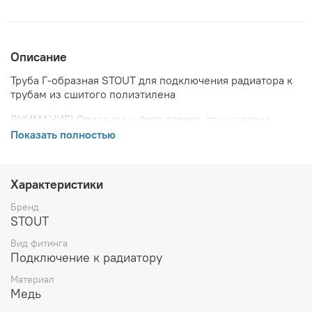
Описание
Труба Г-образная STOUT для подключения радиатора к
трубам из сшитого полиэтилена
ВНИМАНИЕ! Описание и фото товара, технические
характеристики, информация о комплекте поставки,
Показать полностью
габаритах, внешнем виде и цвете, стране производства
и основываются на последних доступных сведениях от
производителя. Производитель оставляет за собой
Характеристики
право в любой момент без обязательного извещения
вносить изменения в дизайн и технические
Бренд
характеристики, не ухудшающие потребительских
STOUT
свойств товара.
Вид фитинга
Подключение к радиатору
Материал
Медь