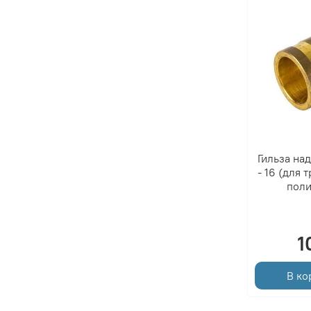
Гильза на
- 16 (для 
поли
1
В ко