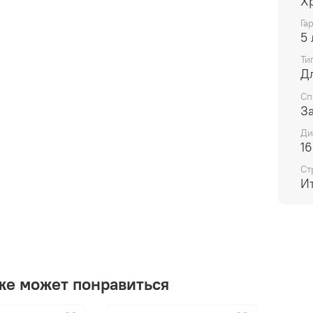
Х
Га
5 
Ти
Д
Сп
З
Ди
16
Ст
И
же может понравиться