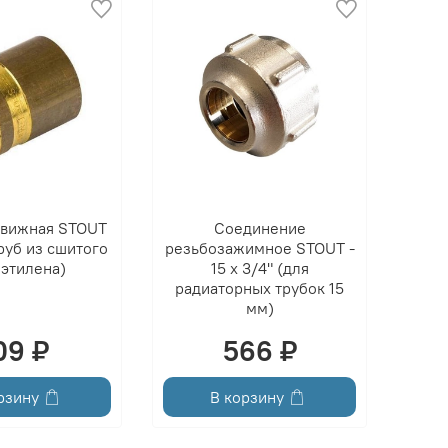
движная STOUT
Соединение
труб из сшитого
резьбозажимное STOUT -
этилена)
15 x 3/4" (для
радиаторных трубок 15
мм)
09 ₽
566 ₽
рзину
В корзину