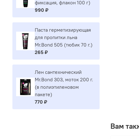
фиксация, флакон 100 г)
990 ₽
Паста герметизирующая
для пропитки льна
Mr.Bond 505 (тюбик 70 г.)
265 ₽
Лен сантехнический
Mr.Bond 303, моток 200 г.
(в полиэтиленовом
пакете)
770 ₽
Вам так