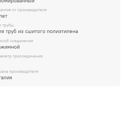
ромированный
рантия от производителя
лет
п трубы
ля труб из сшитого полиэтилена
особ соединения
ажимной
аметр присоединения
рана производителя
талия