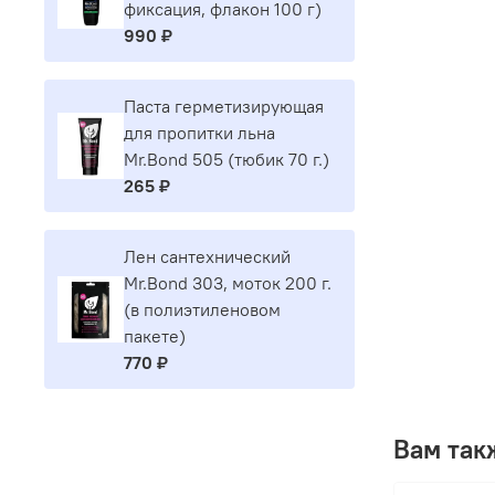
фиксация, флакон 100 г)
990 ₽
Паста герметизирующая
для пропитки льна
Mr.Bond 505 (тюбик 70 г.)
265 ₽
Лен сантехнический
Mr.Bond 303, моток 200 г.
(в полиэтиленовом
пакете)
770 ₽
Вам так