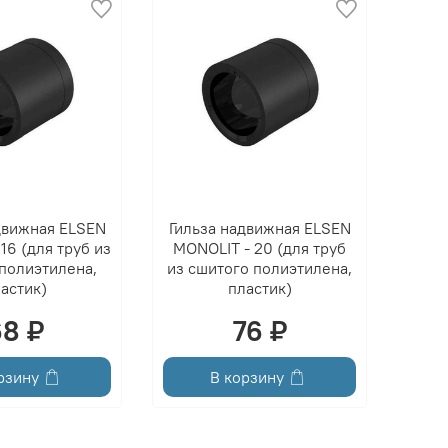
движная ELSEN
Гильза надвижная ELSEN
16 (для труб из
MONOLIT - 20 (для труб
полиэтилена,
из сшитого полиэтилена,
астик)
пластик)
68 ₽
76 ₽
рзину
В корзину