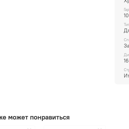
Х
ухудш
Га
10
Ти
Д
Сп
З
Ди
16
Ст
И
же может понравиться