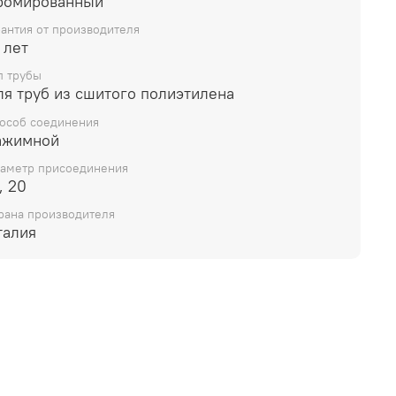
ромированный
ающие потребительских свойств товара.
рантия от производителя
 лет
п трубы
ля труб из сшитого полиэтилена
особ соединения
ажимной
аметр присоединения
, 20
рана производителя
талия