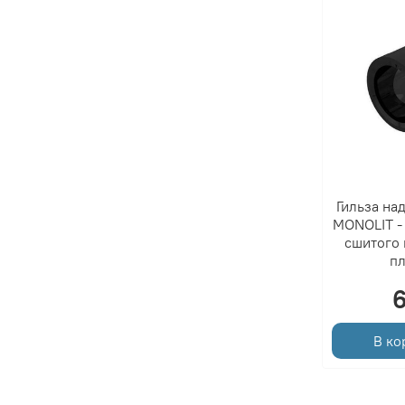
Гильза на
MONOLIT - 
сшитого 
пл
В ко