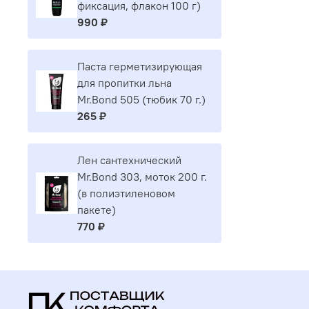
фиксация, флакон 100 г)
990 ₽
Паста герметизирующая
для пропитки льна
Mr.Bond 505 (тюбик 70 г.)
265 ₽
Лен сантехнический
Mr.Bond 303, моток 200 г.
(в полиэтиленовом
пакете)
770 ₽