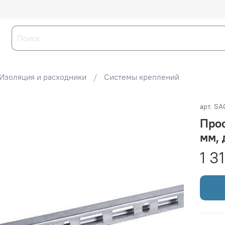
Изоляция и расходники
Системы креплений
арт.
SA
Проф
мм, 
1 3