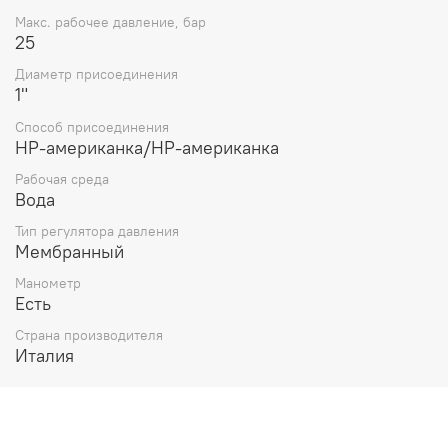
производителя. Производитель оставляет за собой
Макс. рабочее давление, бар
право в любой момент без обязательного извещения
25
вносить изменения в дизайн и технические
характеристики, не ухудшающие потребительских
Диаметр присоединения
свойств товара.
1"
Способ присоединения
НР-американка/НР-американка
Рабочая среда
Вода
Тип регулятора давления
Мембранный
Манометр
Есть
Страна производителя
Италия