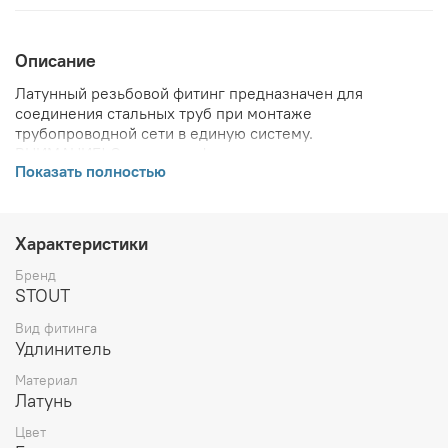
Описание
Латунный резьбовой фитинг предназначен для
соединения стальных труб при монтаже
трубопроводной сети в единую систему.
ВНИМАНИЕ! Описание и фото товара, технические
Показать полностью
характеристики, информация о комплекте поставки,
габаритах, внешнем виде и цвете, стране производства
и основываются на последних доступных сведениях от
производителя. Производитель оставляет за собой
Характеристики
право в любой момент без обязательного извещения
вносить изменения в дизайн и технические
Бренд
характеристики, не ухудшающие потребительских
STOUT
свойств товара.
Вид фитинга
Удлинитель
Материал
Латунь
Цвет