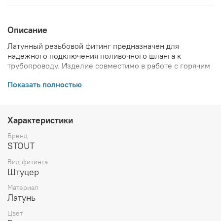
Описание
Латунный резьбовой фитинг предназначен для
надежного подключения поливочного шланга к
трубопроводу. Изделие совместимо в работе с горячим
водоснабжением, сжатым воздухом и незамерзающими
Показать полностью
средами.
ВНИМАНИЕ! Описание и фото товара, технические
характеристики, информация о комплекте поставки,
габаритах, внешнем виде и цвете, стране производства
Характеристики
и основываются на последних доступных сведениях от
производителя. Производитель оставляет за собой
Бренд
право в любой момент без обязательного извещения
STOUT
вносить изменения в дизайн и технические
Вид фитинга
характеристики, не ухудшающие потребительских
Штуцер
свойств товара.
Материал
Латунь
Цвет