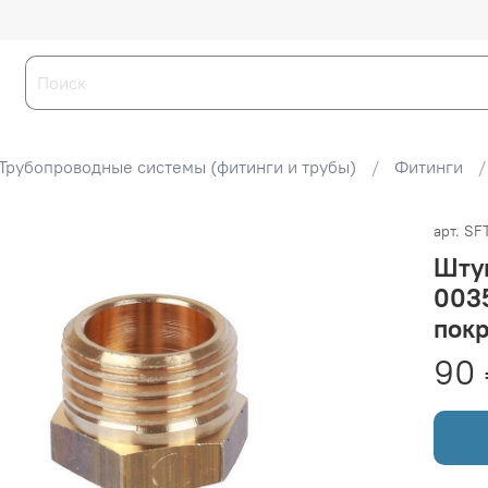
Трубопроводные системы (фитинги и трубы)
Фитинги
арт.
SF
Шту
0035
пок
90