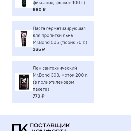
фиксация, флакон 100 г)
990 ₽
Паста герметизирующая
для пропитки льна
Mr.Bond 505 (тюбик 70 г.)
265 ₽
Лен сантехнический
Mr.Bond 303, моток 200 г.
(в полиэтиленовом
пакете)
770 ₽