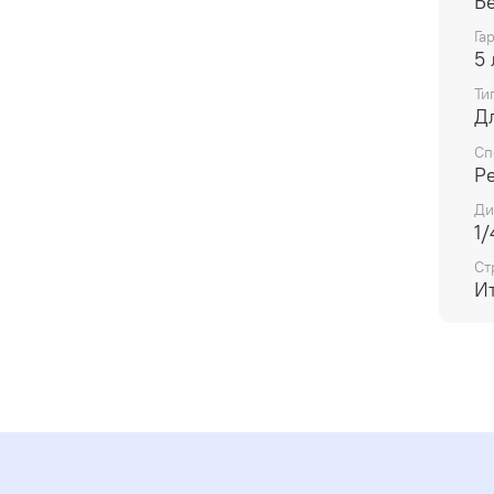
Б
Га
5 
Ти
Д
Сп
Р
Ди
1/
Ст
И