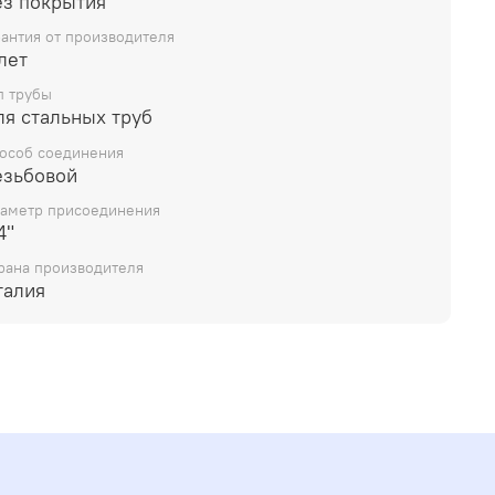
ез покрытия
рантия от производителя
лет
п трубы
ля стальных труб
особ соединения
езьбовой
аметр присоединения
4"
рана производителя
талия