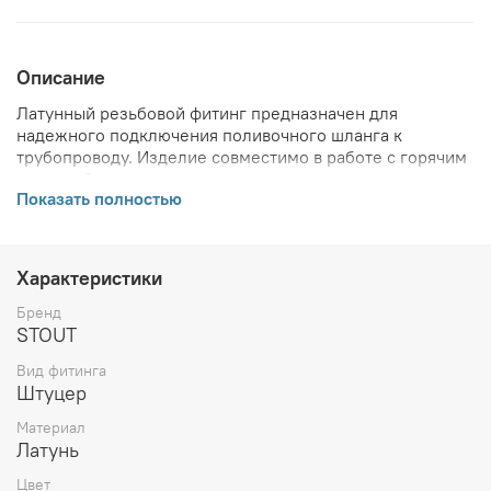
Описание
Латунный резьбовой фитинг предназначен для
надежного подключения поливочного шланга к
трубопроводу. Изделие совместимо в работе с горячим
водоснабжением, сжатым воздухом и незамерзающими
Показать полностью
средами.
ВНИМАНИЕ! Описание и фото товара, технические
характеристики, информация о комплекте поставки,
габаритах, внешнем виде и цвете, стране производства
Характеристики
и основываются на последних доступных сведениях от
производителя. Производитель оставляет за собой
Бренд
право в любой момент без обязательного извещения
STOUT
вносить изменения в дизайн и технические
Вид фитинга
характеристики, не ухудшающие потребительских
Штуцер
свойств товара.
Материал
Латунь
Цвет