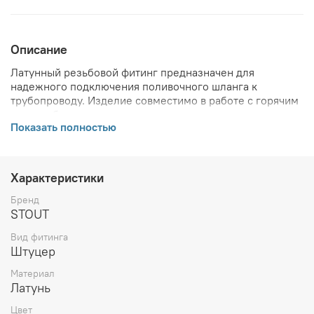
Описание
Латунный резьбовой фитинг предназначен для
надежного подключения поливочного шланга к
трубопроводу. Изделие совместимо в работе с горячим
водоснабжением, сжатым воздухом и незамерзающими
Показать полностью
средами.
ВНИМАНИЕ! Описание и фото товара, технические
характеристики, информация о комплекте поставки,
Характеристики
габаритах, внешнем виде и цвете, стране производства
и основываются на последних доступных сведениях от
Бренд
производителя. Производитель оставляет за собой
STOUT
право в любой момент без обязательного извещения
Вид фитинга
вносить изменения в дизайн и технические
Штуцер
характеристики, не ухудшающие потребительских
свойств товара.
Материал
Латунь
Цвет