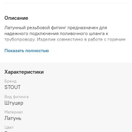
Описание
Латунный резьбовой фитинг предназначен для
надежного подключения поливочного шланга к
трубопроводу. Изделие совместимо в работе с горячим
водоснабжением, сжатым воздухом и незамерзающими
Показать полностью
средами.
ВНИМАНИЕ! Описание и фото товара, технические
характеристики, информация о комплекте поставки,
габаритах, внешнем виде и цвете, стране производства
Характеристики
и основываются на последних доступных сведениях от
производителя. Производитель оставляет за собой
Бренд
право в любой момент без обязательного извещения
STOUT
вносить изменения в дизайн и технические
Вид фитинга
характеристики, не ухудшающие потребительских
Штуцер
свойств товара.
Материал
Латунь
Цвет