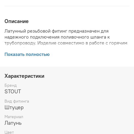
Описание
Латунный резьбовой фитинг предназначен для
надежного подключения поливочного шланга к
трубопроводу. Изделие совместимо в работе с горячим
водоснабжением, сжатым воздухом и незамерзающими
Показать полностью
средами.
ВНИМАНИЕ! Описание и фото товара, технические
характеристики, информация о комплекте поставки,
Характеристики
габаритах, внешнем виде и цвете, стране производства
и основываются на последних доступных сведениях от
Бренд
производителя. Производитель оставляет за собой
STOUT
право в любой момент без обязательного извещения
Вид фитинга
вносить изменения в дизайн и технические
Штуцер
характеристики, не ухудшающие потребительских
свойств товара.
Материал
Латунь
Цвет