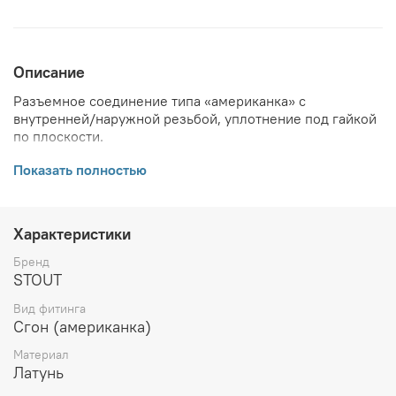
Описание
Разъемное соединение типа «американка» с
внутренней/наружной резьбой, уплотнение под гайкой
по плоскости.
ВНИМАНИЕ! Описание и фото товара, технические
Показать полностью
характеристики, информация о комплекте поставки,
габаритах, внешнем виде и цвете, стране производства
и основываются на последних доступных сведениях от
Характеристики
производителя. Производитель оставляет за собой
право в любой момент без обязательного извещения
Бренд
вносить изменения в дизайн и технические
STOUT
характеристики, не ухудшающие потребительских
Вид фитинга
свойств товара.
Сгон (американка)
Материал
Латунь